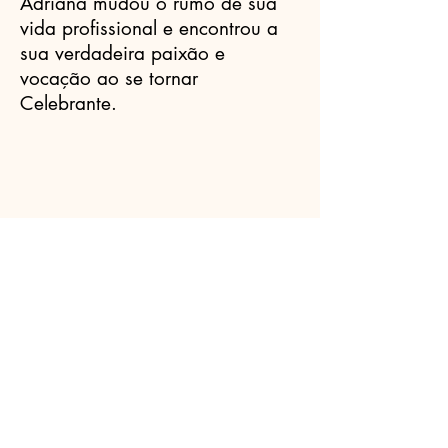
Adriana mudou o rumo de sua
vida profissional e encontrou a
sua verdadeira paixão e
vocação ao se tornar
Celebrante.
Celebrantes.ORG
(11) 3456-7890
info@meusite.com
Rua Prates, 194 - Bom Retiro, São
Paulo - SP,
01121-000