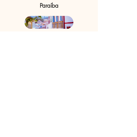
Paraíba
Sergipe
Amapá
Roraima